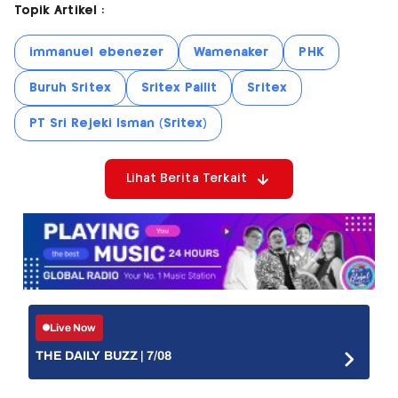
Topik Artikel :
immanuel ebenezer
Wamenaker
PHK
Buruh Sritex
Sritex Pailit
Sritex
PT Sri Rejeki Isman (Sritex)
Lihat Berita Terkait
Live Now
THE DAILY BUZZ | 7/08