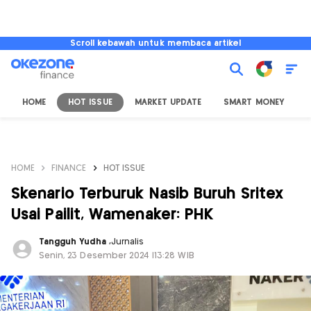
Scroll kebawah untuk membaca artikel
HOME
HOT ISSUE
MARKET UPDATE
SMART MONEY
I
HOME
FINANCE
HOT ISSUE
Skenario Terburuk Nasib Buruh Sritex
Usai Pailit, Wamenaker: PHK
Tangguh Yudha
,
Jurnalis
Senin, 23 Desember 2024 |13:28 WIB