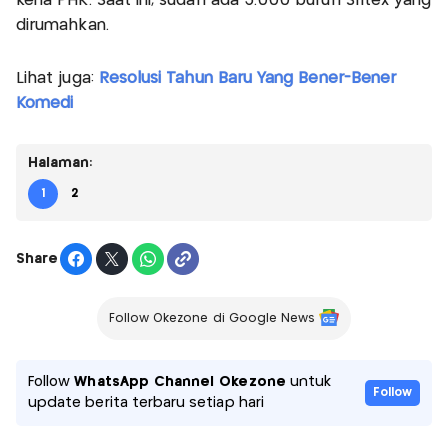
kena PHK. Saat ini, sudah ada 3.000 buruh Sritex yang
dirumahkan.
Lihat juga:
Resolusi Tahun Baru Yang Bener-Bener
Komedi
Halaman:
1
2
Share
Follow Okezone di Google News
Follow
WhatsApp Channel Okezone
untuk
Follow
update berita terbaru setiap hari