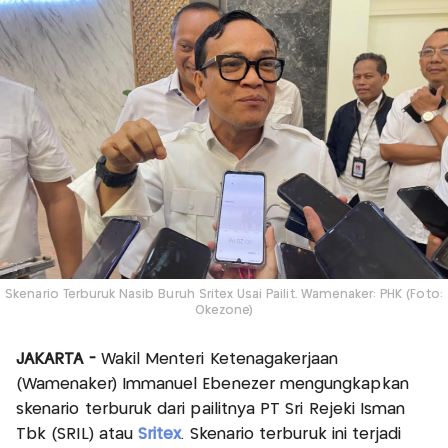
Skenario Terburuk Nasib Buruh Sritex Usai Pailit. Wamenaker: PHK (Foto:
Okezone)
JAKARTA -
Wakil Menteri Ketenagakerjaan
(Wamenaker) Immanuel Ebenezer mengungkapkan
skenario terburuk dari pailitnya PT Sri Rejeki Isman
Tbk (SRIL) atau
Sritex
. Skenario terburuk ini terjadi