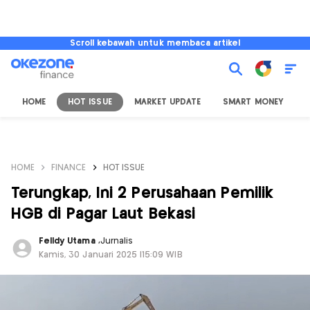
Scroll kebawah untuk membaca artikel
HOME
HOT ISSUE
MARKET UPDATE
SMART MONEY
I
HOME
FINANCE
HOT ISSUE
Terungkap, Ini 2 Perusahaan Pemilik
HGB di Pagar Laut Bekasi
Felldy Utama
,
Jurnalis
Kamis, 30 Januari 2025 |15:09 WIB