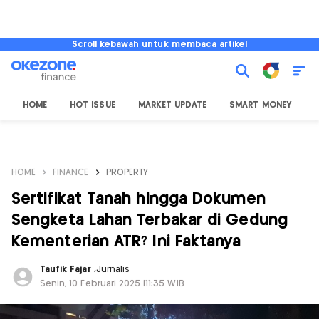
Scroll kebawah untuk membaca artikel
HOME
HOT ISSUE
MARKET UPDATE
SMART MONEY
I
HOME
FINANCE
PROPERTY
Sertifikat Tanah hingga Dokumen
Sengketa Lahan Terbakar di Gedung
Kementerian ATR? Ini Faktanya
Taufik Fajar
,
Jurnalis
Senin, 10 Februari 2025 |11:35 WIB