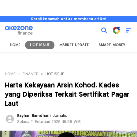
Scroll kebawah untuk membaca artikel
HOME
HOT ISSUE
MARKET UPDATE
SMART MONEY
I
HOME
FINANCE
HOT ISSUE
Harta Kekayaan Arsin Kohod, Kades
yang Diperiksa Terkait Sertifikat Pagar
Laut
Rayhan Ramdhani
,
Jurnalis
Selasa, 11 Februari 2025 |15:56 WIB