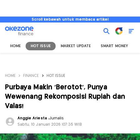
Scroll kebawah untuk membaca artikel
HOME
HOT ISSUE
MARKET UPDATE
SMART MONEY
I
HOME
FINANCE
HOT ISSUE
Purbaya Makin 'Berotot', Punya
Wewenang Rekomposisi Rupiah dan
Valas!
Anggie Ariesta
,
Jurnalis
Sabtu, 10 Januari 2026 |07:35 WIB