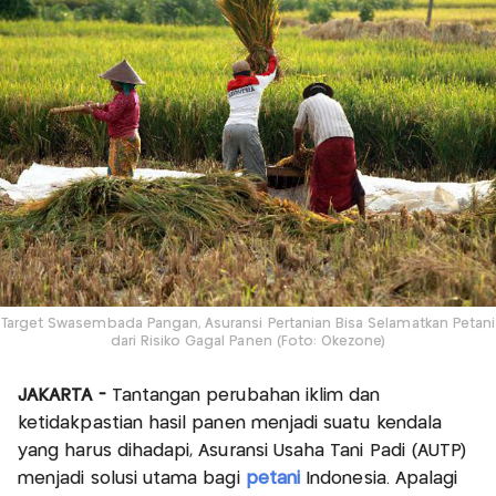
Target Swasembada Pangan, Asuransi Pertanian Bisa Selamatkan Petani
dari Risiko Gagal Panen (Foto: Okezone)
JAKARTA -
Tantangan perubahan iklim dan
ketidakpastian hasil panen menjadi suatu kendala
yang harus dihadapi, Asuransi Usaha Tani Padi (AUTP)
menjadi solusi utama bagi
petani
Indonesia. Apalagi