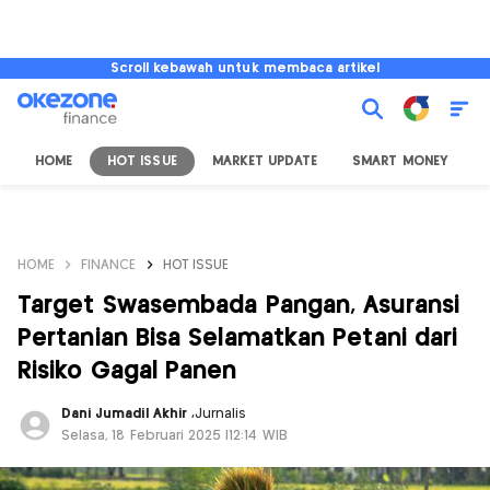
Scroll kebawah untuk membaca artikel
HOME
HOT ISSUE
MARKET UPDATE
SMART MONEY
I
HOME
FINANCE
HOT ISSUE
Target Swasembada Pangan, Asuransi
Pertanian Bisa Selamatkan Petani dari
Risiko Gagal Panen
Dani Jumadil Akhir
,
Jurnalis
Selasa, 18 Februari 2025 |12:14 WIB