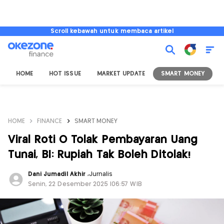
Scroll kebawah untuk membaca artikel
HOME
HOT ISSUE
MARKET UPDATE
SMART MONEY
I
HOME
FINANCE
SMART MONEY
Viral Roti O Tolak Pembayaran Uang
Tunai, BI: Rupiah Tak Boleh Ditolak!
Dani Jumadil Akhir
,
Jurnalis
Senin, 22 Desember 2025 |06:57 WIB