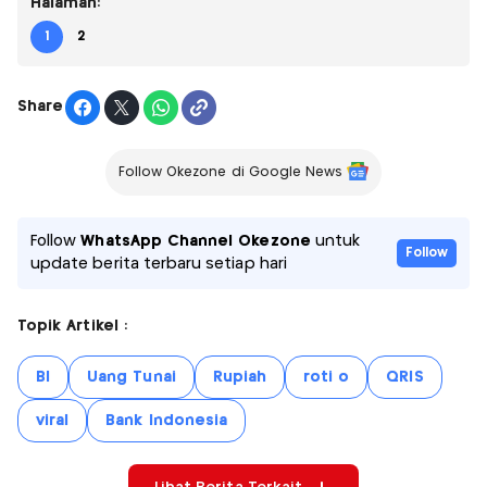
Halaman:
1
2
Share
Follow Okezone di Google News
Follow
WhatsApp Channel Okezone
untuk
Follow
update berita terbaru setiap hari
Topik Artikel :
BI
Uang Tunai
Rupiah
roti o
QRIS
viral
Bank Indonesia