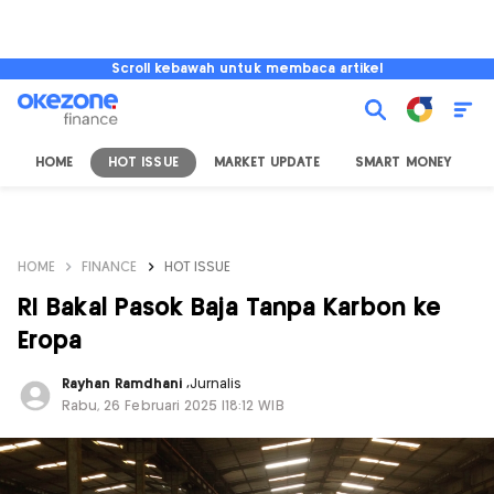
Scroll kebawah untuk membaca artikel
HOME
HOT ISSUE
MARKET UPDATE
SMART MONEY
I
HOME
FINANCE
HOT ISSUE
RI Bakal Pasok Baja Tanpa Karbon ke
Eropa
Rayhan Ramdhani
,
Jurnalis
Rabu, 26 Februari 2025 |18:12 WIB