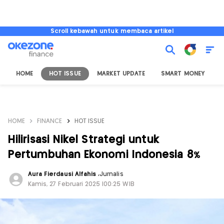
Scroll kebawah untuk membaca artikel
HOME
HOT ISSUE
MARKET UPDATE
SMART MONEY
I
HOME
FINANCE
HOT ISSUE
Hilirisasi Nikel Strategi untuk
Pertumbuhan Ekonomi Indonesia 8%
Aura Fierdausi Alfahis
,
Jurnalis
Kamis, 27 Februari 2025 |00:25 WIB