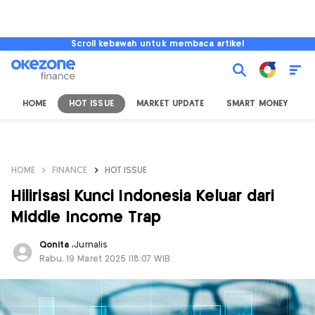
Scroll kebawah untuk membaca artikel
HOME
HOT ISSUE
MARKET UPDATE
SMART MONEY
I
HOME
FINANCE
HOT ISSUE
Hilirisasi Kunci Indonesia Keluar dari
Middle Income Trap
Qonita
,
Jurnalis
Rabu, 19 Maret 2025 |18:07 WIB