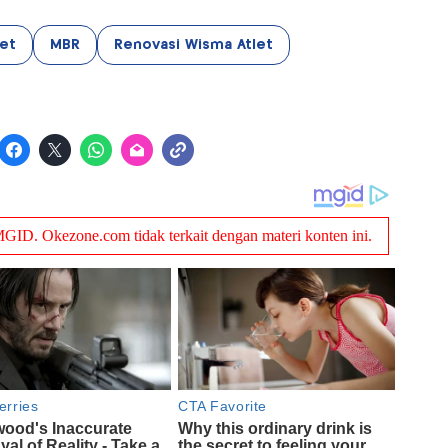
et
MBR
Renovasi Wisma Atlet