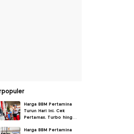
rpopuler
Harga BBM Pertamina
Turun Hari Ini, Cek
Pertamax, Turbo hingga
Pertalite 7 Agustus
Harga BBM Pertamina
2026