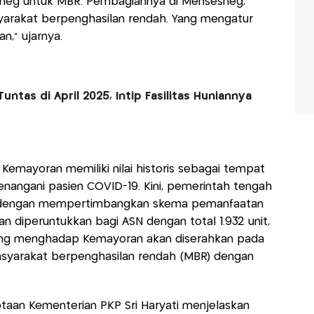
sneg untuk MBR. Pembagiannya di Mensesneg,
yarakat berpenghasilan rendah. Yang mengatur
n," ujarnya.
Tuntas di April 2025, Intip Fasilitas Huniannya
 Kemayoran memiliki nilai historis sebagai tempat
angani pasien COVID-19. Kini, pemerintah tengah
n dengan mempertimbangkan skema pemanfaatan
an diperuntukkan bagi ASN dengan total 1.932 unit,
yang menghadap Kemayoran akan diserahkan pada
asyarakat berpenghasilan rendah (MBR) dengan
taan Kementerian PKP Sri Haryati menjelaskan