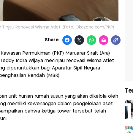
 Tinjau Renovasi Wisma Atlet. (Foto; Okezone.com/PKP)
Share
Kawasan Permukiman (PKP) Maruarar Sirait (Ara)
Teddy Indra Wijaya meninjau renovasi Wisma Atlet
ng diperuntukkan bagi Aparatur Sipil Negara
rpenghasilan Rendah (MBR).
Te
an unit hunian rumah susun yang akan dikelola oleh
ang memiliki kewenangan dalam pengelolaan aset
isampaikan bahwa ketiga tower tersebut telah
uni.