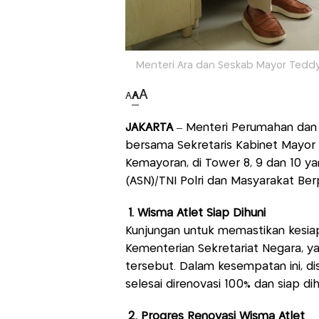
Menteri Ara dan Seskab Mayor Teddy
A
A
A
JAKARTA
– Menteri Perumahan dan 
bersama Sekretaris Kabinet Mayor 
Kemayoran, di Tower 8, 9 dan 10 ya
(ASN)/TNI Polri dan Masyarakat Be
1. Wisma Atlet Siap Dihuni
Kunjungan untuk memastikan kesiap
Kementerian Sekretariat Negara, y
tersebut. Dalam kesempatan ini, d
selesai direnovasi 100% dan siap dih
2. Progres Renovasi Wisma Atlet