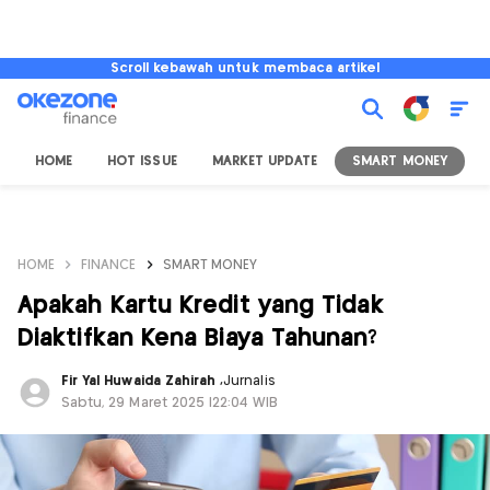
Scroll kebawah untuk membaca artikel
HOME
HOT ISSUE
MARKET UPDATE
SMART MONEY
I
HOME
FINANCE
SMART MONEY
Apakah Kartu Kredit yang Tidak
Diaktifkan Kena Biaya Tahunan?
Fir Yal Huwaida Zahirah
,
Jurnalis
Sabtu, 29 Maret 2025 |22:04 WIB