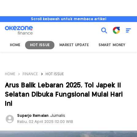
Scroll kebawah untuk membaca artikel
HOME
HOT ISSUE
MARKET UPDATE
SMART MONEY
I
HOME
FINANCE
HOT ISSUE
Arus Balik Lebaran 2025, Tol Japek II
Selatan Dibuka Fungsional Mulai Hari
Ini
Suparjo Ramalan
,
Jurnalis
Rabu, 02 April 2025 |12:00 WIB