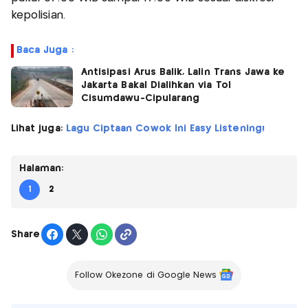
kepolisian.
Baca Juga :
Antisipasi Arus Balik, Lalin Trans Jawa ke
Jakarta Bakal Dialihkan via Tol
Cisumdawu-Cipularang
Lihat juga:
Lagu Ciptaan Cowok Ini Easy Listening!
Halaman:
1
2
Share
Follow Okezone di Google News