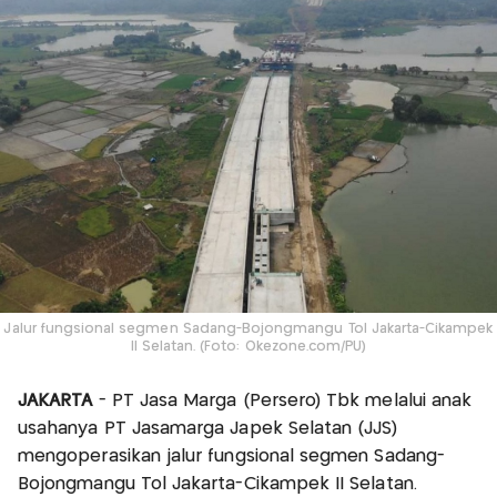
Jalur fungsional segmen Sadang-Bojongmangu Tol Jakarta-Cikampek
II Selatan. (Foto: Okezone.com/PU)
JAKARTA
- PT Jasa Marga (Persero) Tbk melalui anak
usahanya PT Jasamarga Japek Selatan (JJS)
mengoperasikan jalur fungsional segmen Sadang-
Bojongmangu Tol Jakarta-Cikampek II Selatan.