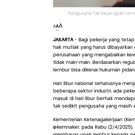
Pengusaha Tak Bayar Upah Lembur
A
A
A
JAKARTA
- Bagi pekerja yang tetap 
hak mutlak yang harus dibayarkan
perusahaan yang mengabaikan kewaj
tidak main-main. Berdasarkan regu
lembur bisa dikenai hukuman pidan
Hari libur nasional seharusnya menj
beberapa sektor industri, ada peke
masuk di hari libur berhak menda
tak sedikit pengusaha yang masih a
Kementerian Ketenagakerjaan (Kemn
@kemnaker, pada Rabu (2/4/2025),
membayar upah lembur kepada peke