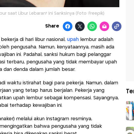
 saat Libur Lebaran? Ini Sanksinya (Foto: Freepik)
Share
bekerja di hari libur nasional,
upah
lembur adalah
 oleh pengusaha. Namun, kenyataannya, masih ada
iban ini. Padahal, sanksi hukum bagi pelanggar
lasi terbaru, pengusaha yang tidak membayar upah
a dan denda dalam jumlah besar.
adi waktu istirahat bagi para pekerja. Namun, dalam
rjaan yang tetap harus berjalan. Pekerja yang
Te
patkan upah lembur sebagai kompensasi. Sayangnya,
bai terhadap kewajiban ini.
aker) melalui akun Instagram resminya,
 mengingatkan bahwa pengusaha yang tidak
rja bisa dikenakan sanksi berat.