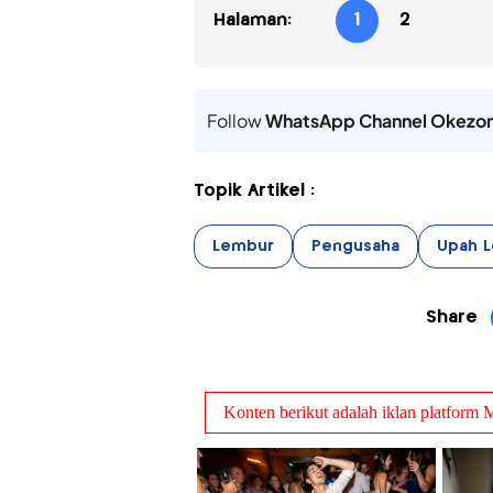
Halaman:
1
2
Follow
WhatsApp Channel Okezo
Topik Artikel :
Lembur
Pengusaha
Upah 
Share