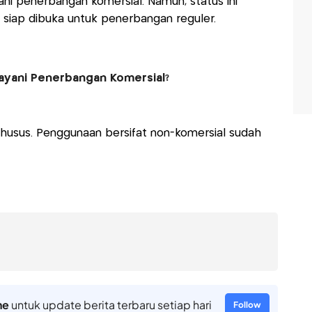
i penerbangan komersial. Namun, status ini
 siap dibuka untuk penerbangan reguler.
Layani Penerbangan Komersial?
khusus. Penggunaan bersifat non-komersial sudah
ne
untuk update berita terbaru setiap hari
Follow