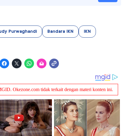
dy Purwaghandi
Bandara IKN
IKN