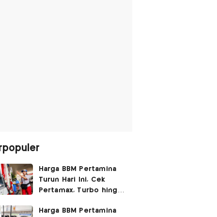
rpopuler
Harga BBM Pertamina
Turun Hari Ini, Cek
Pertamax, Turbo hingga
Pertalite 7 Agustus
Harga BBM Pertamina
2026