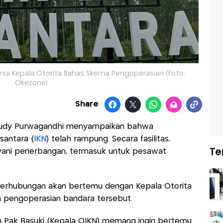
i Kepala Otorita Bahas Skema Pengoperasian (Foto:
Okezone)
Share
Dudy Purwagandhi menyampaikan bahwa
antara (
IKN
) telah rampung. Secara fasilitas,
Te
yani penerbangan, termasuk untuk pesawat
Perhubungan akan bertemu dengan Kepala Otorita
 pengoperasian bandara tersebut.
in Pak Basuki (Kepala OIKN) memang ingin bertemu