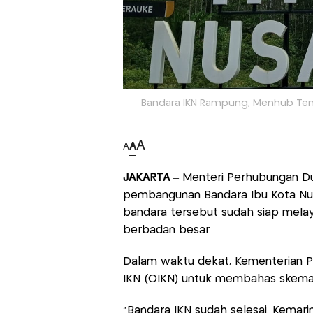
Bandara IKN Rampung, Menhub Temu
A
A
A
JAKARTA
– Menteri Perhubungan 
pembangunan Bandara Ibu Kota Nus
bandara tersebut sudah siap mela
berbadan besar.
Dalam waktu dekat, Kementerian 
IKN (OIKN) untuk membahas skema
"Bandara IKN sudah selesai. Kemar