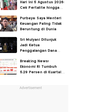
Hari Ini 5 Agustus 2026:
Cek Pertalite hingga
Pertamax, Ada yang
Purbaya: Saya Menteri
Turun
Keuangan Paling Tidak
Beruntung di Dunia
Sri Mulyani Ditunjuk
Jadi Ketua
Penggalangan Dana
untuk Negara Miskisn
Breaking News!
Ekonomi RI Tumbuh
5,29 Persen di Kuartal
II-2026
Advertisement