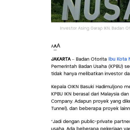
Investor Asing Garap IKN, Badan Oto
A
A
A
JAKARTA
– Badan Otorita
Ibu Kota 
Pemerintah Badan Usaha (KPBU) seni
tidak hanya melibatkan investor dala
Kepala OIKN Basuki Hadimuljono me
KPBU IKN berasal dari Malaysia dan
Company. Adapun proyek yang dikerja
Tunnel), dan beberapa proyek lainn
“Jadi dengan public-private partn
usaha. Ada beberapa pekerjaan yang