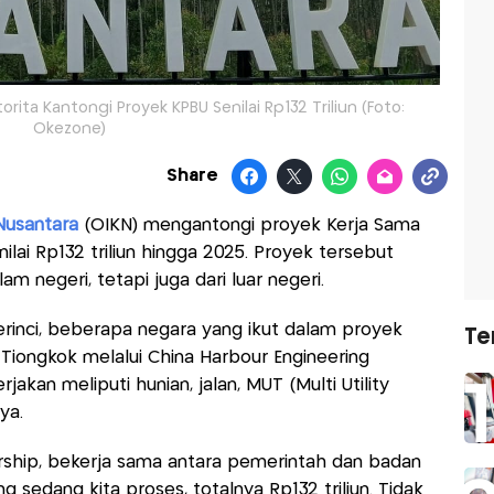
rita Kantongi Proyek KPBU Senilai Rp132 Triliun (Foto:
Okezone)
Share
Nusantara
(OIKN) mengantongi proyek Kerja Sama
lai Rp132 triliun hingga 2025. Proyek tersebut
m negeri, tetapi juga dari luar negeri.
rinci, beberapa negara yang ikut dalam proyek
Te
 Tiongkok melalui China Harbour Engineering
kan meliputi hunian, jalan, MUT (Multi Utility
ya.
ership, bekerja sama antara pemerintah dan badan
 sedang kita proses, totalnya Rp132 triliun. Tidak