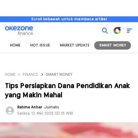
Scroll kebawah untuk membaca artikel
HOME
HOT ISSUE
MARKET UPDATE
SMART MONEY
I
HOME
FINANCE
SMART MONEY
Tips Persiapkan Dana Pendidikan Anak
yang Makin Mahal
Rahma Anhar
,
Jurnalis
Selasa, 13 Mei 2025 |23:15 WIB