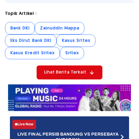
Topik Artikel :
Bank DKI
Zainuddin Mappa
Eks Dirut Bank DKI
Kasus Sritex
Kasus Kredit Sritex
Sritex
Lihat Berita Terkait
Live Now
LIVE FINAL PERSIB BANDUNG VS PERSEBAYA