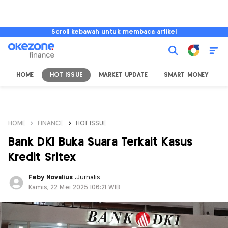
Scroll kebawah untuk membaca artikel
HOME
HOT ISSUE
MARKET UPDATE
SMART MONEY
I
HOME
FINANCE
HOT ISSUE
Bank DKI Buka Suara Terkait Kasus
Kredit Sritex
Feby Novalius
,
Jurnalis
Kamis, 22 Mei 2025 |06:21 WIB