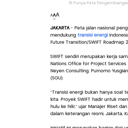
RI Punya Peta Pengembangan 
A
A
A
JAKARTA
- Peta jalan nasional pe
mendukung
transisi energi
Indonesi
Future Transition/SWIFT Roadmap 2
SWIFT sendiri merupakan kerja sama
Nations Office for Project Service
Neyen Consulting, Purnomo Yusgian
(SGU).
"Transisi energi bukan hanya soal t
kita. Proyek SWIFT hadir untuk mem
hulu ke hilir,” ujar Manajer Riset
dalam keterangan resmi, Jakarta, K