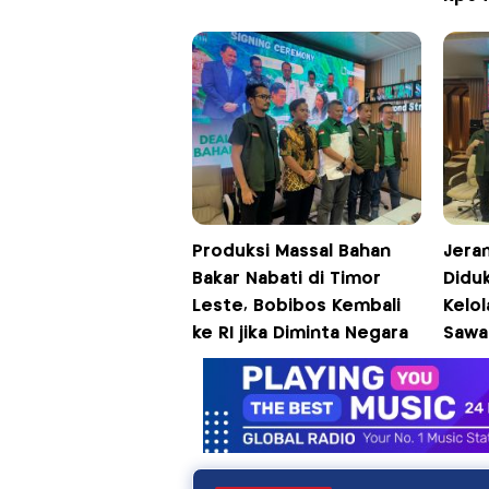
Produksi Massal Bahan
Jera
Bakar Nabati di Timor
Didu
Leste, Bobibos Kembali
Kelol
ke RI jika Diminta Negara
Sawa