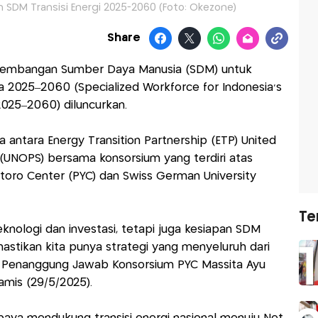
SDM Transisi Energi 2025-2060 (Foto: Okezone)
Share
ngembangan Sumber Daya Manusia (SDM) untuk
a 2025–2060 (Specialized Workforce for Indonesia’s
025–2060) diluncurkan.
 antara Energy Transition Partnership (ETP) United
s (UNOPS) bersama konsorsium yang terdiri atas
toro Center (PYC) dan Swiss German University
Te
eknologi dan investasi, tetapi juga kesiapan SDM
astikan kita punya strategi yang menyeluruh dari
 dan Penanggung Jawab Konsorsium PYC Massita Ayu
amis (29/5/2025).