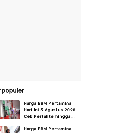
rpopuler
Harga BBM Pertamina
Hari Ini 5 Agustus 2026:
Cek Pertalite hingga
Pertamax, Ada yang
Harga BBM Pertamina
Turun