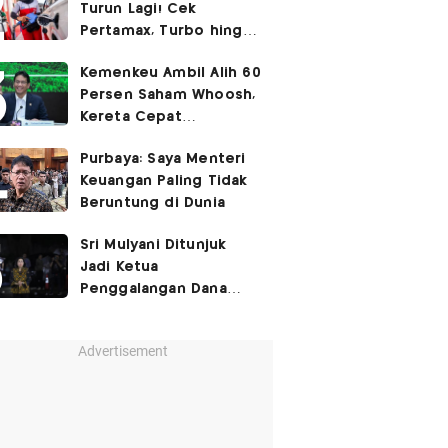
Turun Lagi! Cek
Pertamax, Turbo hingga
Pertalite Hari Ini 6
Kemenkeu Ambil Alih 60
Agustus 2026
Persen Saham Whoosh,
Kereta Cepat
Diperpanjang hingga
Purbaya: Saya Menteri
Surabaya
Keuangan Paling Tidak
Beruntung di Dunia
Sri Mulyani Ditunjuk
Jadi Ketua
Penggalangan Dana
untuk Negara Miskisn
Advertisement