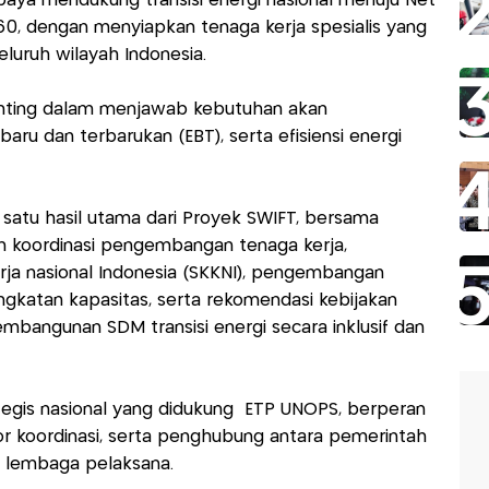
 upaya mendukung transisi energi nasional menuju Net
60, dengan menyiapkan tenaga kerja spesialis yang
eluruh wilayah Indonesia.
enting dalam menjawab kebutuhan akan
baru dan terbarukan (EBT), serta efisiensi energi
h satu hasil utama dari Proyek SWIFT, bersama
n koordinasi pengembangan tenaga kerja,
ja nasional Indonesia (SKKNI), pengembangan
gkatan kapasitas, serta rekomendasi kebijakan
bangunan SDM transisi energi secara inklusif dan
ategis nasional yang didukung ETP UNOPS, berperan
or koordinasi, serta penghubung antara pemerintah
n lembaga pelaksana.