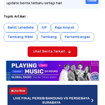
Follow
update berita terbaru setiap hari
Topik Artikel :
Bahlil Lahadalia
IUP
Raja Ampat
Tambang Nikel
Tambang
Pertambangan
Lihat Berita Terkait
Live Now
LIVE FINAL PERSIB BANDUNG VS PERSEBAYA
SURABAYA