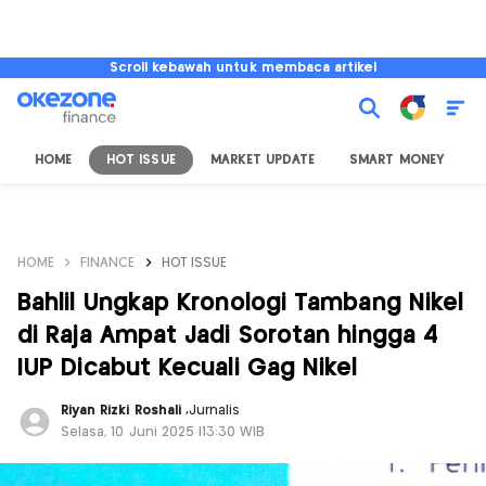
Scroll kebawah untuk membaca artikel
HOME
HOT ISSUE
MARKET UPDATE
SMART MONEY
I
HOME
FINANCE
HOT ISSUE
Bahlil Ungkap Kronologi Tambang Nikel
di Raja Ampat Jadi Sorotan hingga 4
IUP Dicabut Kecuali Gag Nikel
Riyan Rizki Roshali
,
Jurnalis
Selasa, 10 Juni 2025 |13:30 WIB