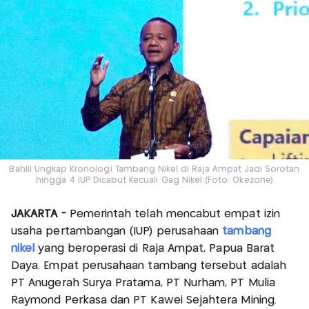
Bahlil Ungkap Kronologi Tambang Nikel di Raja Ampat Jadi Sorotan
hingga 4 IUP Dicabut Kecuali Gag Nikel (Foto: Okezone)
JAKARTA -
Pemerintah telah mencabut empat izin
usaha pertambangan (IUP) perusahaan
tambang
nikel
yang beroperasi di Raja Ampat, Papua Barat
Daya. Empat perusahaan tambang tersebut adalah
PT Anugerah Surya Pratama, PT Nurham, PT Mulia
Raymond Perkasa dan PT Kawei Sejahtera Mining.