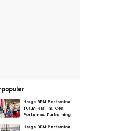
rpopuler
Harga BBM Pertamina
Turun Hari Ini, Cek
Pertamax, Turbo hingga
Pertalite 7 Agustus
Harga BBM Pertamina
2026