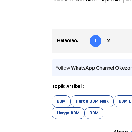
Shell V-Power Nitro+: Rp13.540 per 
Halaman:
1
2
Follow
WhatsApp Channel Okezo
Topik Artikel :
BBM
Harga BBM Naik
BBM B
Harga BBM
BBM