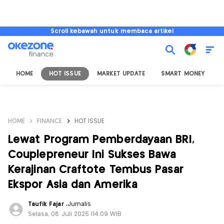
Scroll kebawah untuk membaca artikel
HOME
HOT ISSUE
MARKET UPDATE
SMART MONEY
I
HOME
FINANCE
HOT ISSUE
Lewat Program Pemberdayaan BRI,
Couplepreneur Ini Sukses Bawa
Kerajinan Craftote Tembus Pasar
Ekspor Asia dan Amerika
Taufik Fajar
,
Jurnalis
Selasa, 08 Juli 2025 |14:09 WIB