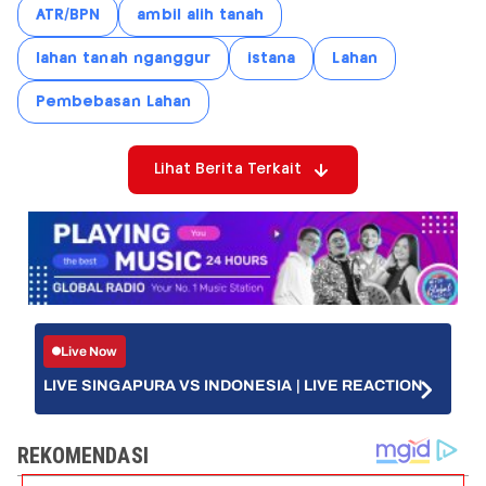
ATR/BPN
ambil alih tanah
lahan tanah nganggur
istana
Lahan
Pembebasan Lahan
Lihat Berita Terkait
Live Now
LIVE SINGAPURA VS INDONESIA | LIVE REACTION