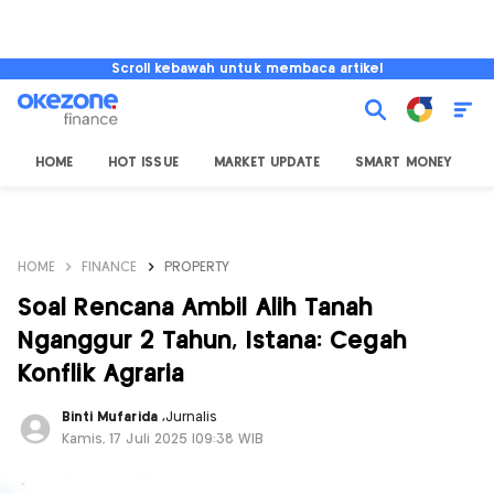
Scroll kebawah untuk membaca artikel
HOME
HOT ISSUE
MARKET UPDATE
SMART MONEY
I
HOME
FINANCE
PROPERTY
Soal Rencana Ambil Alih Tanah
Nganggur 2 Tahun, Istana: Cegah
Konflik Agraria
Binti Mufarida
,
Jurnalis
Kamis, 17 Juli 2025 |09:38 WIB