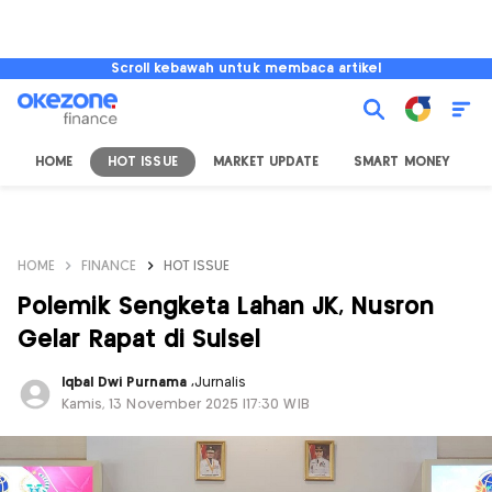
Scroll kebawah untuk membaca artikel
HOME
HOT ISSUE
MARKET UPDATE
SMART MONEY
I
HOME
FINANCE
HOT ISSUE
Polemik Sengketa Lahan JK, Nusron
Gelar Rapat di Sulsel
Iqbal Dwi Purnama
,
Jurnalis
Kamis, 13 November 2025 |17:30 WIB