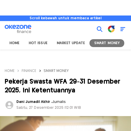
Scroll kebawah untuk membaca artikel
HOME
HOT ISSUE
MARKET UPDATE
SMART MONEY
I
HOME
FINANCE
SMART MONEY
Pekerja Swasta WFA 29-31 Desember
2025, Ini Ketentuannya
Dani Jumadil Akhir
,
Jurnalis
Sabtu, 27 Desember 2025 |12:01 WIB