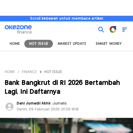
Scroll kebawah untuk membaca artikel
HOME
HOT ISSUE
MARKET UPDATE
SMART MONEY
I
HOME
FINANCE
HOT ISSUE
Bank Bangkrut di RI 2026 Bertambah
Lagi, Ini Daftarnya
Dani Jumadil Akhir
,
Jurnalis
Senin, 09 Februari 2026 |21:09 WIB