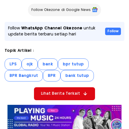
Follow Okezone di Google News
Follow
WhatsApp Channel Okezone
untuk
Follow
update berita terbaru setiap hari
Topik Artikel :
LPS
ojk
bank
bpr tutup
BPR Bangkrut
BPR
bank tutup
Lihat Berita Terkait