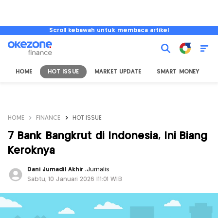
Scroll kebawah untuk membaca artikel
HOME
HOT ISSUE
MARKET UPDATE
SMART MONEY
I
HOME
FINANCE
HOT ISSUE
7 Bank Bangkrut di Indonesia, Ini Biang
Keroknya
Dani Jumadil Akhir
,
Jurnalis
Sabtu, 10 Januari 2026 |11:01 WIB