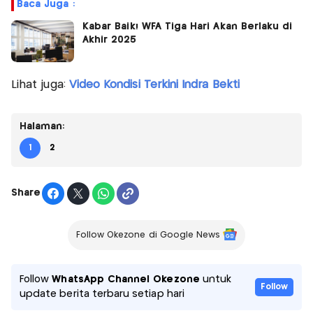
Baca Juga :
Kabar Baik! WFA Tiga Hari Akan Berlaku di
Akhir 2025
Lihat juga:
Video Kondisi Terkini Indra Bekti
Halaman:
1
2
Share
Follow Okezone di Google News
Follow
WhatsApp Channel Okezone
untuk
Follow
update berita terbaru setiap hari