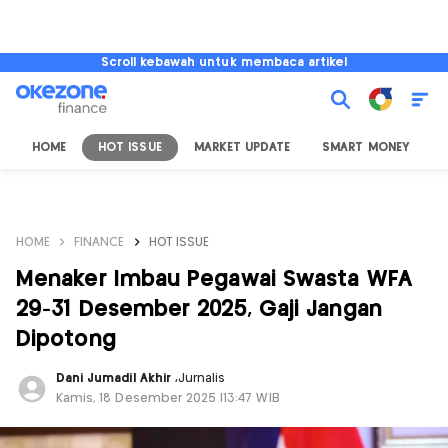
Scroll kebawah untuk membaca artikel
HOME
HOT ISSUE
MARKET UPDATE
SMART MONEY
I
HOME
FINANCE
HOT ISSUE
Menaker Imbau Pegawai Swasta WFA
29-31 Desember 2025, Gaji Jangan
Dipotong
Dani Jumadil Akhir
,
Jurnalis
Kamis, 18 Desember 2025 |13:47 WIB