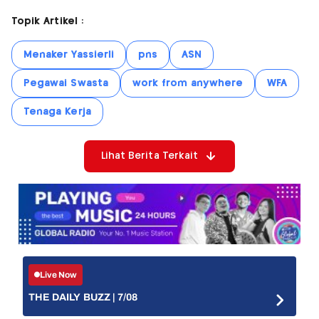
Topik Artikel :
Menaker Yassierli
pns
ASN
Pegawai Swasta
work from anywhere
WFA
Tenaga Kerja
Lihat Berita Terkait
Live Now
THE DAILY BUZZ | 7/08