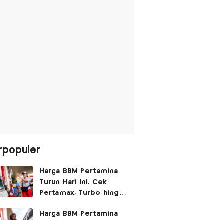
rpopuler
Harga BBM Pertamina
Turun Hari Ini, Cek
Pertamax, Turbo hingga
Pertalite 7 Agustus
Harga BBM Pertamina
2026