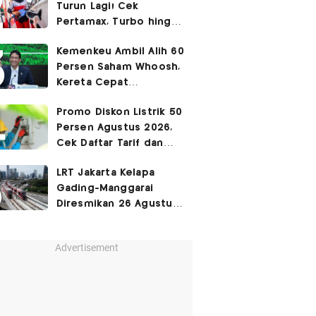
Turun Lagi! Cek
Pertamax, Turbo hingga
Pertalite Hari Ini 6
Kemenkeu Ambil Alih 60
Agustus 2026
Persen Saham Whoosh,
Kereta Cepat
Diperpanjang hingga
Promo Diskon Listrik 50
Surabaya
Persen Agustus 2026,
Cek Daftar Tarif dan
Syaratnya
LRT Jakarta Kelapa
Gading-Manggarai
Diresmikan 26 Agustus
2026
Advertisement