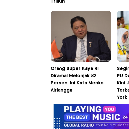
Triliun
Orang Super Kaya RI
Segi
Diramal Melonjak 82
PU D
Persen, Ini Kata Menko
Kini 
Airlangga
Terk
York