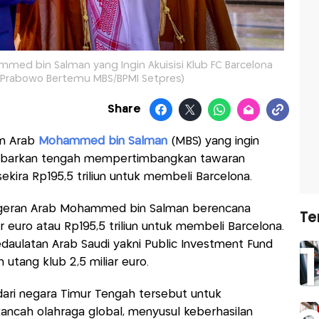
med bin Salman yang Ingin Akuisisi Klub FC Barcelona
o: Prabowo Bertemu MBS/BPMI Setpres)
Share
an Arab
Mohammed bin Salman
(MBS) yang ingin
dikabarkan tengah mempertimbangkan tawaran
u sekira Rp195,5 triliun untuk membeli Barcelona.
Pangeran Arab Mohammed bin Salman berencana
Te
r euro atau Rp195,5 triliun untuk membeli Barcelona.
kedaulatan Arab Saudi yakni Public Investment Fund
h utang klub 2,5 miliar euro.
dari negara Timur Tengah tersebut untuk
ncah olahraga global, menyusul keberhasilan