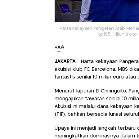
Harta Kekayaan Pangeran Arab Moham
Rp195 Triliun (Fot
A
A
A
JAKARTA
- Harta kekayaan Panger
akuisisi klub FC Barcelona. MBS 
fantastis senilai 10 miliar euro ata
Menurut laporan El Chiringuito, 
mengajukan tawaran senilai 10 milia
Akuisisi ini melalui dana kekayaan 
(PIF), bahkan bersedia lunasi seluru
Upaya ini menjadi langkah terbaru 
meningkatkan dominasinya dalam ka