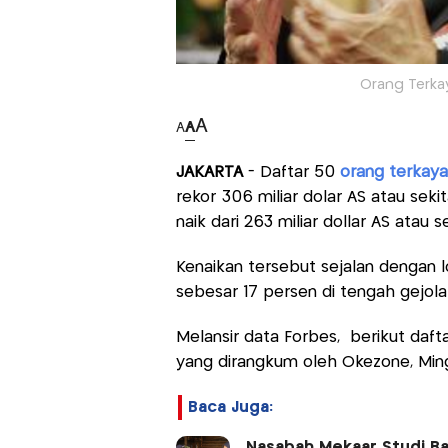
Orang Terkay
A
A
A
JAKARTA
- Daftar 50
orang terkaya
rekor 306 miliar dolar AS atau sekit
naik dari 263 miliar dollar AS atau se
Kenaikan tersebut sejalan dengan 
sebesar 17 persen di tengah gejola
Melansir data Forbes, berikut daft
yang dirangkum oleh Okezone, Min
Baca Juga:
Nasabah Mekaar Studi Ban