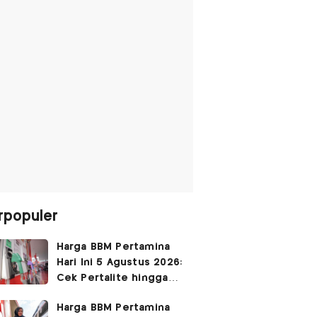
rpopuler
Harga BBM Pertamina
Hari Ini 5 Agustus 2026:
Cek Pertalite hingga
Pertamax, Ada yang
Harga BBM Pertamina
Turun