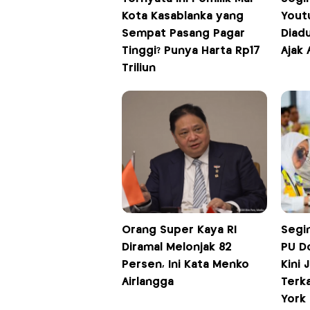
Kota Kasablanka yang
Yout
Sempat Pasang Pagar
Diadu
Tinggi? Punya Harta Rp17
Ajak
Triliun
Orang Super Kaya RI
Segi
Diramal Melonjak 82
PU D
Persen, Ini Kata Menko
Kini 
Airlangga
Terk
York