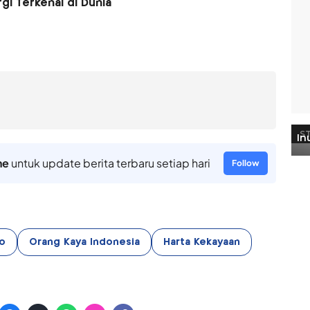
gi Terkenal di Dunia
ne
untuk update berita terbaru setiap hari
Follow
o
Orang Kaya Indonesia
Harta Kekayaan