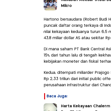
Mikro
Hartono bersaudara (Robert Budi Ha
puncak daftar orang terkaya di Ind
nilai kekayaan keduanya turun 6,5 mi
43,8 miliar dollar AS atau sekitar Rp 
Di mana saham PT Bank Central As
15% dari tahun lalu di tengah kekh
kebijakan moneter dan fiskal terha
Kedua, ditempati miliarder Prajogo 
Rp 2,33 triliun dari initial public o
perusahaan infrastruktur dari Chand
Baca Juga:
Harta Kekayaan Chalerm 