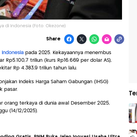
a di Indonesia (Foto: Okezone)
Share
 Indonesia
pada 2025. Kekayaannya menembus
ar Rp5.100,7 triliun (kurs Rp16.669 per dolar AS),
kitar Rp 4.383,9 triliun tahun lalu.
lonjakan Indeks Harga Saham Gabungan (IHSG)
k pasar.
Te
ar orang terkaya di dunia awal Desember 2025,
ggu (14/12/2025).
ding Gratis, PNM Buka Jalan Inovasi Usaha Ultra