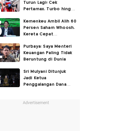
Turun Lagi! Cek
Pertamax, Turbo hingga
Pertalite Hari Ini 6
Kemenkeu Ambil Alih 60
Agustus 2026
Persen Saham Whoosh,
Kereta Cepat
Diperpanjang hingga
Purbaya: Saya Menteri
Surabaya
Keuangan Paling Tidak
Beruntung di Dunia
Sri Mulyani Ditunjuk
Jadi Ketua
Penggalangan Dana
untuk Negara Miskisn
Advertisement