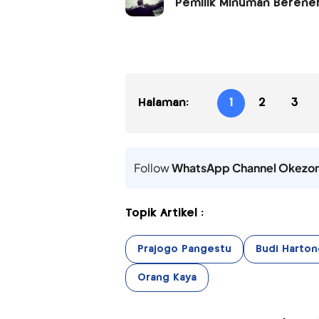
Pemilik Minuman Berener
Halaman:
1
2
3
Follow
WhatsApp Channel Okezo
Topik Artikel :
Prajogo Pangestu
Budi Harton
Orang Kaya