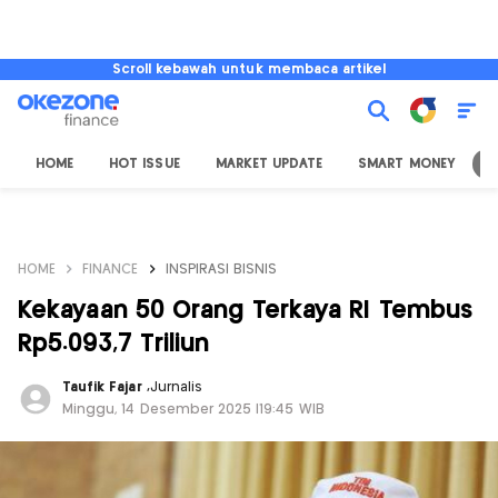
Scroll kebawah untuk membaca artikel
HOME
HOT ISSUE
MARKET UPDATE
SMART MONEY
I
HOME
FINANCE
INSPIRASI BISNIS
Kekayaan 50 Orang Terkaya RI Tembus
Rp5.093,7 Triliun
Taufik Fajar
,
Jurnalis
Minggu, 14 Desember 2025 |19:45 WIB