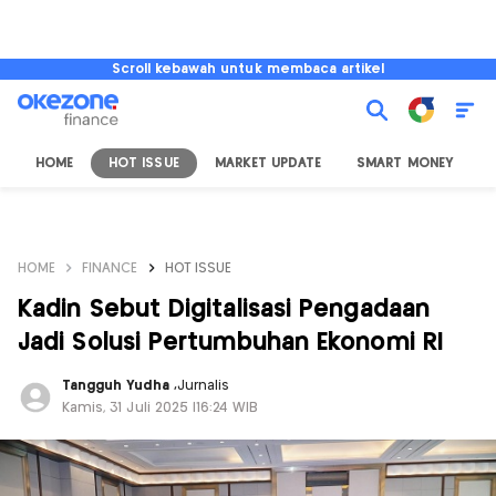
Scroll kebawah untuk membaca artikel
HOME
HOT ISSUE
MARKET UPDATE
SMART MONEY
I
HOME
FINANCE
HOT ISSUE
Kadin Sebut Digitalisasi Pengadaan
Jadi Solusi Pertumbuhan Ekonomi RI
Tangguh Yudha
,
Jurnalis
Kamis, 31 Juli 2025 |16:24 WIB