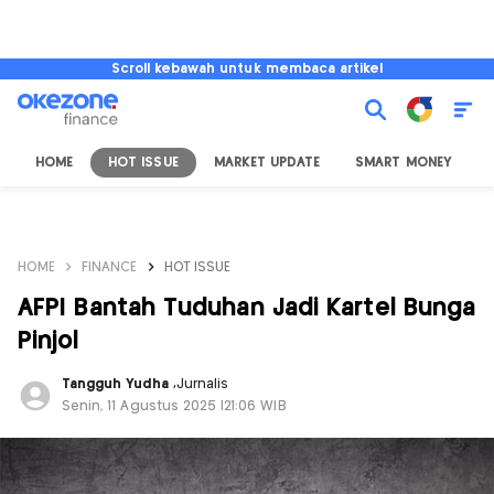
Scroll kebawah untuk membaca artikel
HOME
HOT ISSUE
MARKET UPDATE
SMART MONEY
I
HOME
FINANCE
HOT ISSUE
AFPI Bantah Tuduhan Jadi Kartel Bunga
Pinjol
Tangguh Yudha
,
Jurnalis
Senin, 11 Agustus 2025 |21:06 WIB