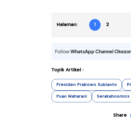
Halaman:
1
2
Follow
WhatsApp Channel Okezo
Topik Artikel :
Presiden Prabowo Subianto
P
Puan Maharani
Serakahnomics
Share