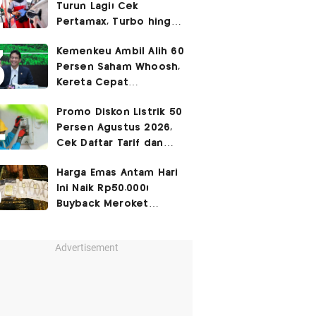
Turun Lagi! Cek
Pertamax, Turbo hingga
Pertalite Hari Ini 6
Kemenkeu Ambil Alih 60
Agustus 2026
Persen Saham Whoosh,
Kereta Cepat
Diperpanjang hingga
Promo Diskon Listrik 50
Surabaya
Persen Agustus 2026,
Cek Daftar Tarif dan
Syaratnya
Harga Emas Antam Hari
Ini Naik Rp50.000!
Buyback Meroket
Rp90.000
Advertisement