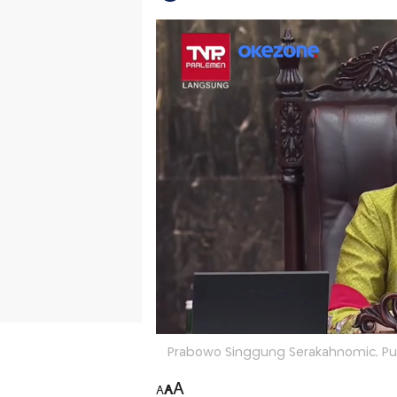
Prabowo Singgung Serakahnomic, Pua
A
A
A