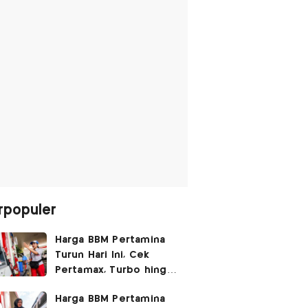
rpopuler
Harga BBM Pertamina
Turun Hari Ini, Cek
Pertamax, Turbo hingga
Pertalite 7 Agustus
Harga BBM Pertamina
2026