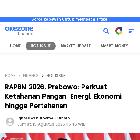
Scroll kebawah untuk membaca artikel
HOME
HOT ISSUE
MARKET UPDATE
SMART MONEY
I
HOME
FINANCE
HOT ISSUE
RAPBN 2026, Prabowo: Perkuat
Ketahanan Pangan, Energi, Ekonomi
hingga Pertahanan
Iqbal Dwi Purnama
,
Jurnalis
Jum'at, 15 Agustus 2025 |15:46 WIB