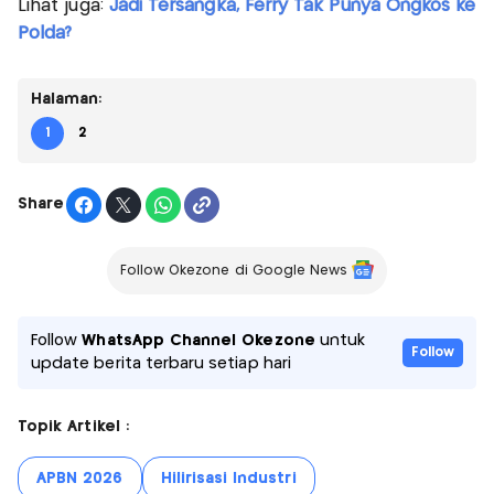
Lihat juga:
Jadi Tersangka, Ferry Tak Punya Ongkos ke
Polda?
Halaman:
1
2
Share
Follow Okezone di Google News
Follow
WhatsApp Channel Okezone
untuk
Follow
update berita terbaru setiap hari
Topik Artikel :
APBN 2026
Hilirisasi Industri