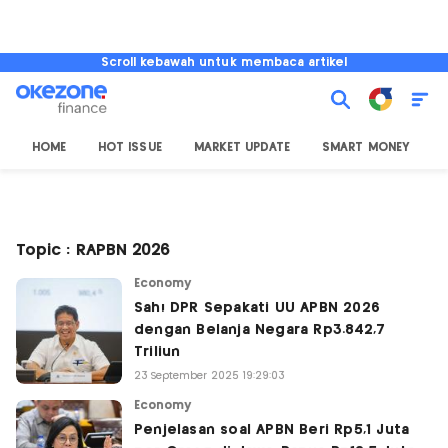
Scroll kebawah untuk membaca artikel
HOME
HOT ISSUE
MARKET UPDATE
SMART MONEY
I
Topic : RAPBN 2026
Economy
Sah! DPR Sepakati UU APBN 2026
dengan Belanja Negara Rp3.842,7
Triliun
23 September 2025 19:29:03
Economy
Penjelasan soal APBN Beri Rp5,1 Juta