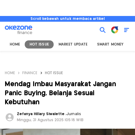
Scroll kebawah untuk membaca artikel
HOME
HOT ISSUE
MARKET UPDATE
SMART MONEY
I
HOME
FINANCE
HOT ISSUE
Mendag Imbau Masyarakat Jangan
Panic Buying, Belanja Sesuai
Kebutuhan
Zefanya Hillary Siwalette
,
Jurnalis
Minggu, 31 Agustus 2025 |05:18 WIB