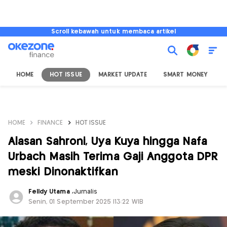
Scroll kebawah untuk membaca artikel
HOME
HOT ISSUE
MARKET UPDATE
SMART MONEY
I
HOME
FINANCE
HOT ISSUE
Alasan Sahroni, Uya Kuya hingga Nafa
Urbach Masih Terima Gaji Anggota DPR
meski Dinonaktifkan
Felldy Utama
,
Jurnalis
Senin, 01 September 2025 |13:22 WIB