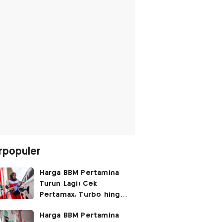
rpopuler
Harga BBM Pertamina
Turun Lagi! Cek
Pertamax, Turbo hingga
Pertalite Hari Ini 6
Harga BBM Pertamina
Agustus 2026