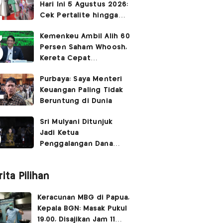
Hari Ini 5 Agustus 2026:
Cek Pertalite hingga
Pertamax, Ada yang
Kemenkeu Ambil Alih 60
Turun
Persen Saham Whoosh,
Kereta Cepat
Diperpanjang hingga
Purbaya: Saya Menteri
Surabaya
Keuangan Paling Tidak
Beruntung di Dunia
Sri Mulyani Ditunjuk
Jadi Ketua
Penggalangan Dana
untuk Negara Miskisn
ita Pilihan
Keracunan MBG di Papua,
Kepala BGN: Masak Pukul
19.00, Disajikan Jam 11