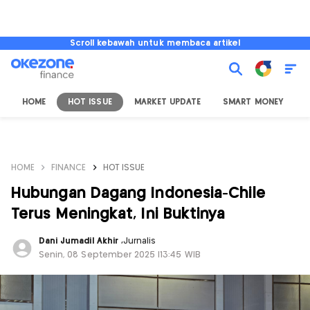
Scroll kebawah untuk membaca artikel
HOME
HOT ISSUE
MARKET UPDATE
SMART MONEY
I
HOME
FINANCE
HOT ISSUE
Hubungan Dagang Indonesia-Chile
Terus Meningkat, Ini Buktinya
Dani Jumadil Akhir
,
Jurnalis
Senin, 08 September 2025 |13:45 WIB