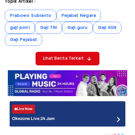
Topik Artikel :
Prabowo Subianto
Pejabat Negara
gaji polri
Gaji TNI
Gaji guru
Gaji ASN
Gaji Pejabat
Lihat Berita Terkait
Live Now
Okezone Live 24 Jam