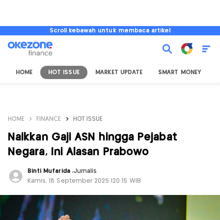
Scroll kebawah untuk membaca artikel
HOME
HOT ISSUE
MARKET UPDATE
SMART MONEY
I
HOME
FINANCE
HOT ISSUE
Naikkan Gaji ASN hingga Pejabat
Negara, Ini Alasan Prabowo
Binti Mufarida
,
Jurnalis
Kamis, 18 September 2025 |20:15 WIB