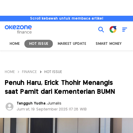
Scroll kebawah untuk membaca artikel
HOME
HOT ISSUE
MARKET UPDATE
SMART MONEY
I
HOME
FINANCE
HOT ISSUE
Penuh Haru, Erick Thohir Menangis
saat Pamit dari Kementerian BUMN
Tangguh Yudha
,
Jurnalis
Jum'at, 19 September 2025 |17:28 WIB