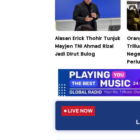
Alasan Erick Thohir Tunjuk
Oran
Mayjen TNI Ahmad Rizal
Trili
Jadi Dirut Bulog
Neger
Perl
LIVE NOW
L