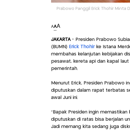
Prabowo Panggil Erick Thohir Minta 
A
A
A
JAKARTA
- Presiden Prabowo Subia
(BUMN)
Erick Thohir
ke Istana Merde
membahas kelanjutan kebijakan disk
pesawat, kereta api dan kapal laut
pemerintah.
Menurut Erick, Presiden Prabowo i
diputuskan dalam rapat terbatas 
awal Juni ini.
“Bapak Presiden ingin memastikan b
diputuskan di ratas bisa berjalan un
Jadi memang kita sedang juga disk