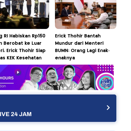
g RI Habiskan Rp150
Erick Thohir Bantah
un Berobat ke Luar
Mundur dari Menteri
i, Erick Thohir Siap
BUMN: Orang Lagi Enak-
uas KEK Kesehatan
enaknya
IVE 24 JAM