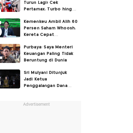
Turun Lagi! Cek
Pertamax, Turbo hingga
Pertalite Hari Ini 6
Kemenkeu Ambil Alih 60
Agustus 2026
Persen Saham Whoosh,
Kereta Cepat
Diperpanjang hingga
Purbaya: Saya Menteri
Surabaya
Keuangan Paling Tidak
Beruntung di Dunia
Sri Mulyani Ditunjuk
Jadi Ketua
Penggalangan Dana
untuk Negara Miskisn
Advertisement