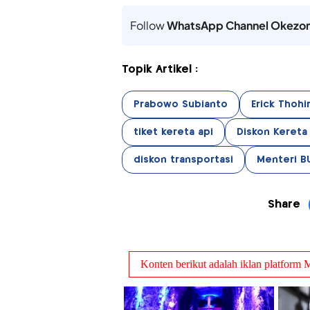
Follow
WhatsApp Channel Okezo
Topik Artikel :
Prabowo Subianto
Erick Thohi
tiket kereta api
Diskon Kereta
diskon transportasi
Menteri B
Share