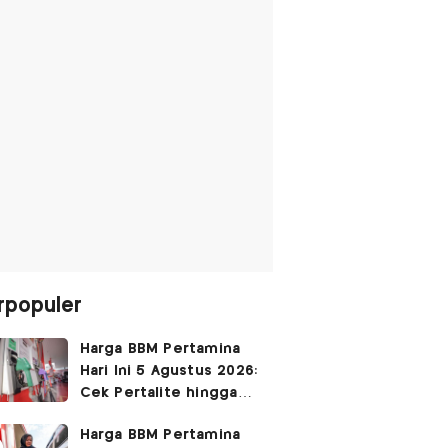
rpopuler
Harga BBM Pertamina
Hari Ini 5 Agustus 2026:
Cek Pertalite hingga
Pertamax, Ada yang
Harga BBM Pertamina
Turun