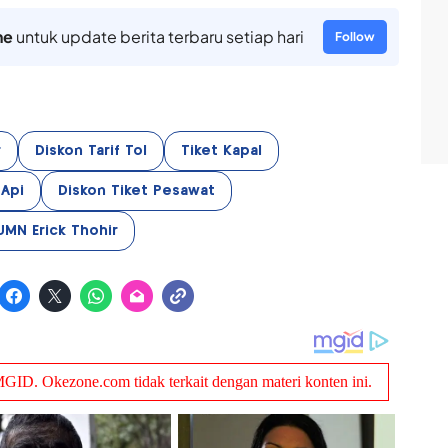
ne
untuk update berita terbaru setiap hari
Follow
r
Diskon Tarif Tol
Tiket Kapal
 Api
Diskon Tiket Pesawat
UMN Erick Thohir