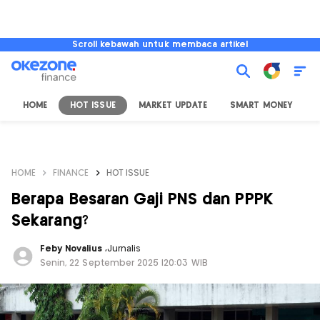
Scroll kebawah untuk membaca artikel
HOME
HOT ISSUE
MARKET UPDATE
SMART MONEY
I
HOME
FINANCE
HOT ISSUE
Berapa Besaran Gaji PNS dan PPPK
Sekarang?
Feby Novalius
,
Jurnalis
Senin, 22 September 2025 |20:03 WIB