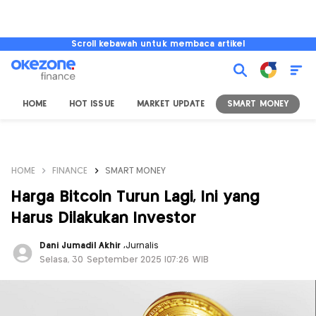
Scroll kebawah untuk membaca artikel
HOME
HOT ISSUE
MARKET UPDATE
SMART MONEY
I
HOME
FINANCE
SMART MONEY
Harga Bitcoin Turun Lagi, Ini yang
Harus Dilakukan Investor
Dani Jumadil Akhir
,
Jurnalis
Selasa, 30 September 2025 |07:26 WIB