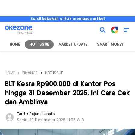
Scroll kebawah untuk membaca artikel
HOME
HOT ISSUE
MARKET UPDATE
SMART MONEY
I
HOME
FINANCE
HOT ISSUE
BLT Kesra Rp900.000 di Kantor Pos
hingga 31 Desember 2025, Ini Cara Cek
dan Ambilnya
Taufik Fajar
,
Jurnalis
Senin, 29 Desember 2025 |11:33 WIB