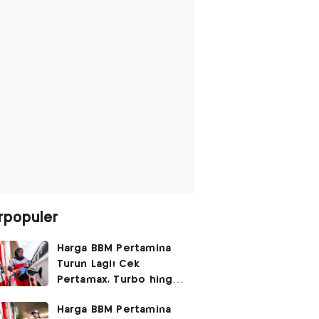
rpopuler
Harga BBM Pertamina
Turun Lagi! Cek
Pertamax, Turbo hingga
Pertalite Hari Ini 6
Harga BBM Pertamina
Agustus 2026