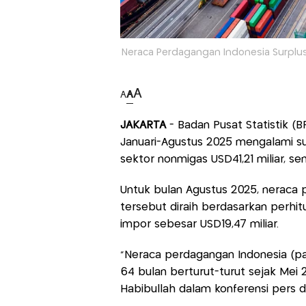
Neraca Perdagangan Indonesia Surplus U
A
A
A
JAKARTA
- Badan Pusat Statistik (
Januari-Agustus 2025 mengalami sur
sektor nonmigas USD41,21 miliar, sem
Untuk bulan Agustus 2025, neraca p
tersebut diraih berdasarkan perhitu
impor sebesar USD19,47 miliar.
"Neraca perdagangan Indonesia (pa
64 bulan berturut-turut sejak Mei 2
Habibullah dalam konferensi pers di