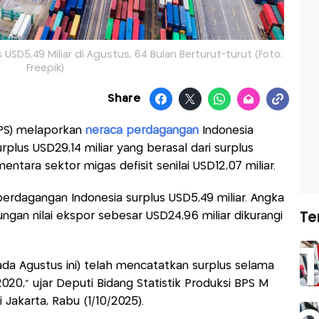
SD5,49 Miliar di Agustus, 64 Bulan Berturut-turut (Foto:
Freepik)
Share
BPS) melaporkan
neraca perdagangan
Indonesia
plus USD29,14 miliar yang berasal dari surplus
entara sektor migas defisit senilai USD12,07 miliar.
erdagangan Indonesia surplus USD5,49 miliar. Angka
ngan nilai ekspor sebesar USD24,96 miliar dikurangi
Te
da Agustus ini) telah mencatatkan surplus selama
020," ujar Deputi Bidang Statistik Produksi BPS M
 Jakarta, Rabu (1/10/2025).