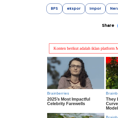
BPS
ekspor
Impor
Ner
Share