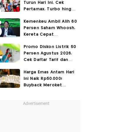
Turun Hari Ini, Cek
Pertamax, Turbo hingga
Pertalite 7 Agustus
Kemenkeu Ambil Alih 60
2026
Persen Saham Whoosh,
Kereta Cepat
Diperpanjang hingga
Promo Diskon Listrik 50
Surabaya
Persen Agustus 2026,
Cek Daftar Tarif dan
Syaratnya
Harga Emas Antam Hari
Ini Naik Rp50.000!
Buyback Meroket
Rp90.000
Advertisement