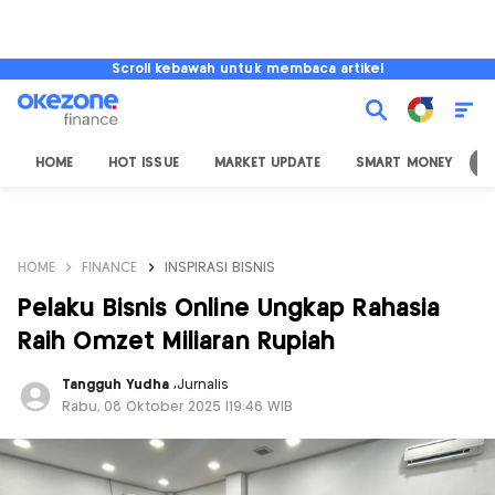
Scroll kebawah untuk membaca artikel
HOME
HOT ISSUE
MARKET UPDATE
SMART MONEY
I
HOME
FINANCE
INSPIRASI BISNIS
Pelaku Bisnis Online Ungkap Rahasia
Raih Omzet Miliaran Rupiah
Tangguh Yudha
,
Jurnalis
Rabu, 08 Oktober 2025 |19:46 WIB