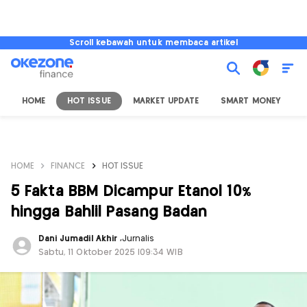
Scroll kebawah untuk membaca artikel
HOME
HOT ISSUE
MARKET UPDATE
SMART MONEY
I
HOME
FINANCE
HOT ISSUE
5 Fakta BBM Dicampur Etanol 10%
hingga Bahlil Pasang Badan
Dani Jumadil Akhir
,
Jurnalis
Sabtu, 11 Oktober 2025 |09:34 WIB