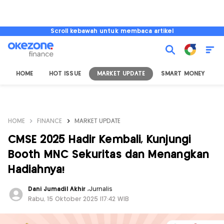
Scroll kebawah untuk membaca artikel
HOME
HOT ISSUE
MARKET UPDATE
SMART MONEY
I
HOME
FINANCE
MARKET UPDATE
CMSE 2025 Hadir Kembali, Kunjungi
Booth MNC Sekuritas dan Menangkan
Hadiahnya!
Dani Jumadil Akhir
,
Jurnalis
Rabu, 15 Oktober 2025 |17:42 WIB